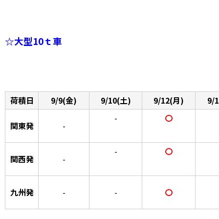
☆大型10ｔ車
荷積日
9/9(金)
9/10(土)
9/12(月)
9/
-
〇
関東発
-
-
〇
関西発
-
九州発
-
-
〇