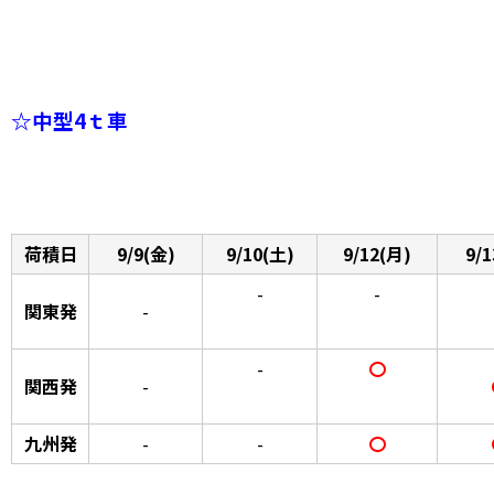
☆中型4ｔ車
荷積日
9/9(金)
9/10(土)
9/12(月)
9/
-
-
関東発
-
-
〇
関西発
-
九州発
-
-
〇