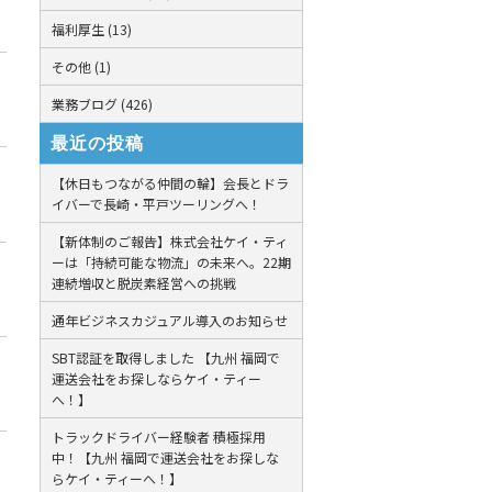
福利厚生 (13)
その他 (1)
業務ブログ (426)
最近の投稿
【休日もつながる仲間の輪】会長とドラ
イバーで長崎・平戸ツーリングへ！
【新体制のご報告】株式会社ケイ・ティ
ーは「持続可能な物流」の未来へ。22期
連続増収と脱炭素経営への挑戦
通年ビジネスカジュアル導入のお知らせ
SBT認証を取得しました 【九州 福岡で
運送会社をお探しならケイ・ティー
へ！】
トラックドライバー経験者 積極採用
中！【九州 福岡で運送会社をお探しな
らケイ・ティーへ！】