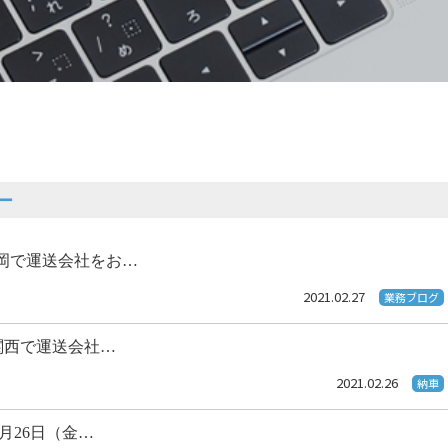
ィー
岡で運送会社をお…
2021.02.27
業務ブログ
 関西で運送会社…
2021.02.26
納車
2月26日（金…