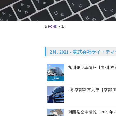
HOME
>
2月
2月, 2021 - 株式会社ケイ・テ
九州発空車情報【九州 福
-続-京都新車納車【京都
関西発空車情報 2021年