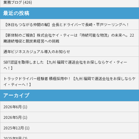
業務ブログ (426)
最近の投稿
【休日もつながる仲間の輪】会長とドライバーで長崎・平戸ツーリングへ！
【新体制のご報告】株式会社ケイ・ティーは「持続可能な物流」の未来へ。22
期連続増収と脱炭素経営への挑戦
通年ビジネスカジュアル導入のお知らせ
SBT認証を取得しました 【九州 福岡で運送会社をお探しならケイ・ティー
へ！】
トラックドライバー経験者 積極採用中！【九州 福岡で運送会社をお探しならケ
イ・ティーへ！】
アーカイブ
2026年6月 (1)
2026年5月 (1)
2025年12月 (1)
2025年8月 (2)