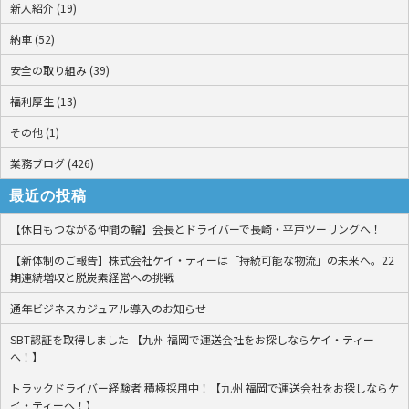
新人紹介 (19)
納車 (52)
安全の取り組み (39)
福利厚生 (13)
その他 (1)
業務ブログ (426)
最近の投稿
【休日もつながる仲間の輪】会長とドライバーで長崎・平戸ツーリングへ！
【新体制のご報告】株式会社ケイ・ティーは「持続可能な物流」の未来へ。22
期連続増収と脱炭素経営への挑戦
通年ビジネスカジュアル導入のお知らせ
SBT認証を取得しました 【九州 福岡で運送会社をお探しならケイ・ティー
へ！】
トラックドライバー経験者 積極採用中！【九州 福岡で運送会社をお探しならケ
イ・ティーへ！】