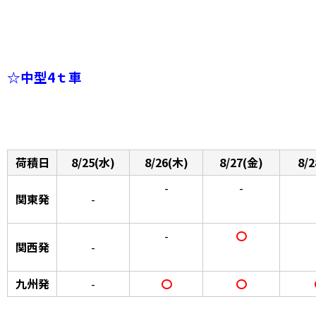
☆中型4ｔ車
荷積日
8/25(水)
8/26(木)
8/27(金)
8/
-
-
関東発
-
-
〇
関西発
-
九州発
-
〇
〇