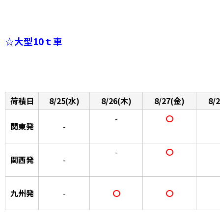
☆大型10ｔ車
荷積日
8/25(水)
8/26(木)
8/27(金)
8/
-
〇
関東発
-
-
〇
関西発
-
九州発
-
〇
〇