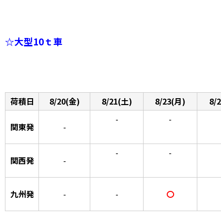
☆大型10ｔ車
荷積日
8/20(金)
8/21(土)
8/23(月)
8/
-
-
関東発
-
-
-
関西発
-
九州発
-
-
〇