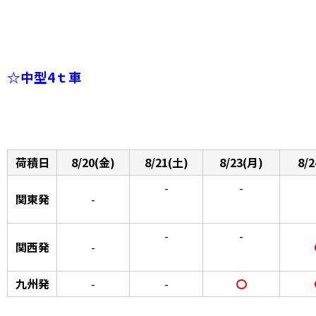
☆中型4ｔ車
荷積日
8/20(金)
8/21(土)
8/23(月)
8/
-
-
関東発
-
-
-
関西発
-
九州発
-
-
〇