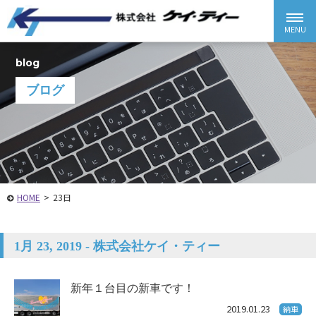
blog
ブログ
HOME
>
23日
1月 23, 2019 - 株式会社ケイ・ティー
新年１台目の新車です！
2019.01.23
納車