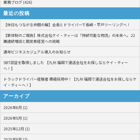
業務ブログ (426)
最近の投稿
【休日もつながる仲間の輪】会長とドライバーで長崎・平戸ツーリングへ！
【新体制のご報告】株式会社ケイ・ティーは「持続可能な物流」の未来へ。22
期連続増収と脱炭素経営への挑戦
通年ビジネスカジュアル導入のお知らせ
SBT認証を取得しました 【九州 福岡で運送会社をお探しならケイ・ティー
へ！】
トラックドライバー経験者 積極採用中！【九州 福岡で運送会社をお探しならケ
イ・ティーへ！】
アーカイブ
2026年6月 (1)
2026年5月 (1)
2025年12月 (1)
2025年8月 (2)